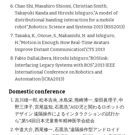
Chao Shi, Masahiro Shiomi, Christian Smith,
Takayuki Kanda and Hiroshi Ishiguro,"A model of
distributional handing interaction for a mobile
robot",Robotics: Science and Systems 2013 (RSS2013)
Tanaka, K., Onoue, S., Nakanishi, H. and Ishiguro,
H.,"Motion is Enough: How Real-Time Avatars
Improve Distant Communication",CTS 2013
Fabio DallaLibera, Hiroshi Ishiguro,"ROSlink:
Interfacing Legacy Systems with ROS",2013 IEEE
International Conference on Robotics and
Automation (ICRA2013)
Domestic conference
吉川雄一郎, 松本吉央, 水島栄, 熊崎博一, 柴田眞理子, 中
野三津子, 宮尾益知, 石黒浩,"ASD児と関わるロボットの
デザイン 遠隔操作によるインタラクションの試行か
ら",第54回日本児童青年精神医学会総会
中道大介, 西尾修一, 石黒浩,"遠隔操作型アンドロイド