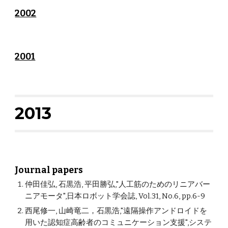
2002
2001
2013
Journal papers
仲田佳弘, 石黒浩, 平田勝弘,"人工筋のためのリニアバー
ニアモータ",日本ロボット学会誌, Vol.31, No.6, pp.6-9
西尾修一, 山崎竜二，石黒浩,"遠隔操作アンドロイドを
用いた認知症高齢者のコミュニケーション支援",システ